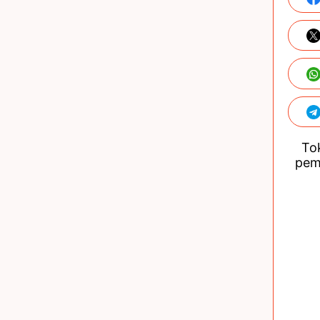
Tok
pem