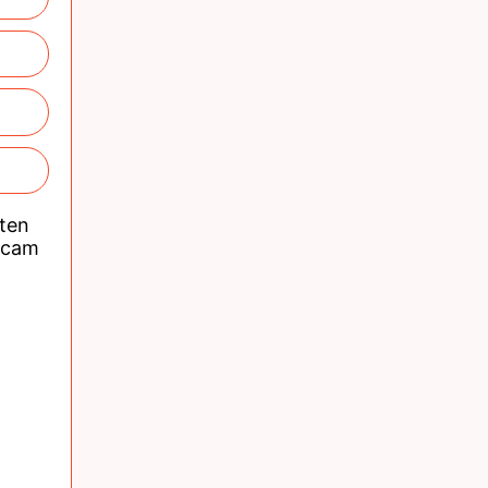
nten
acam