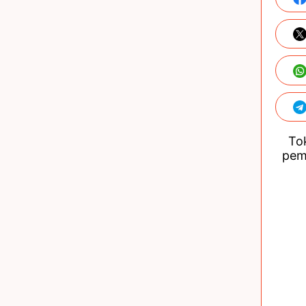
Tok
pem