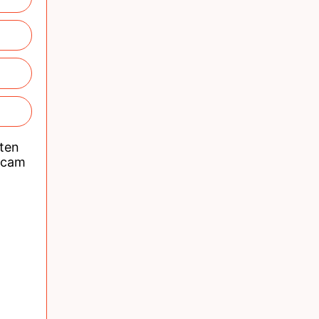
nten
acam