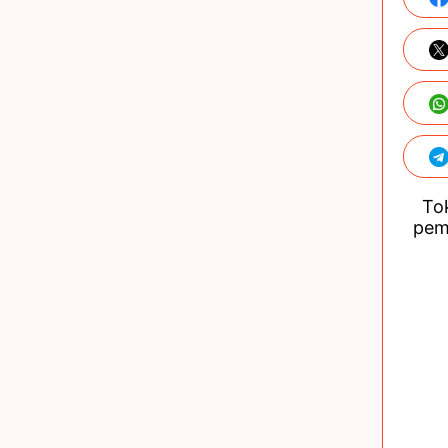
Tok
pem