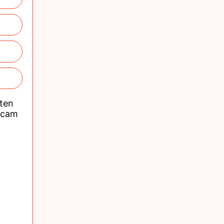
nten
acam