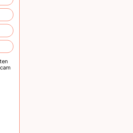
nten
acam