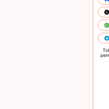
Tok
pem