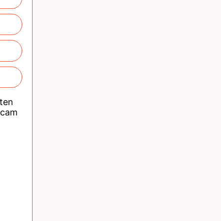
nten
acam