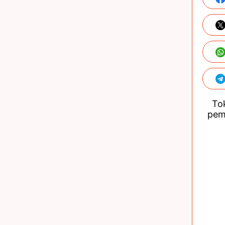
Tok
pem