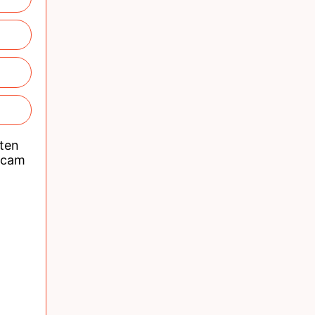
nten
acam