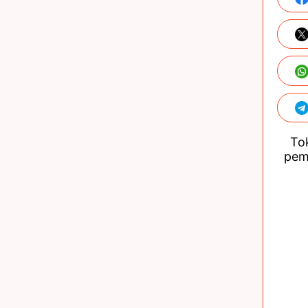
Tok
pem