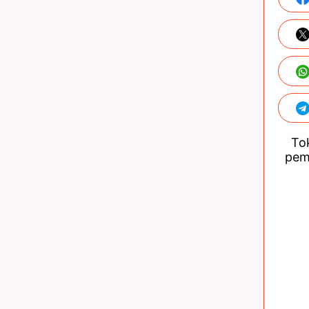
Tok
pem