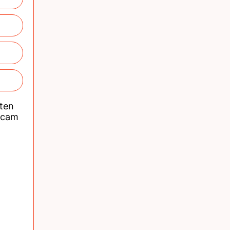
nten
acam