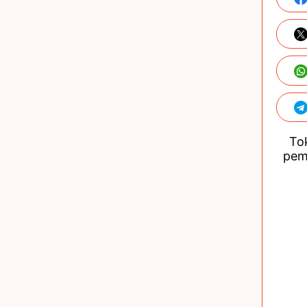
Tok
pem