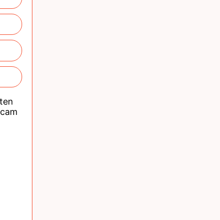
nten
acam