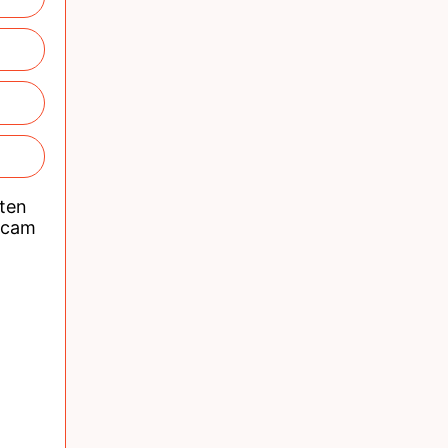
nten
acam