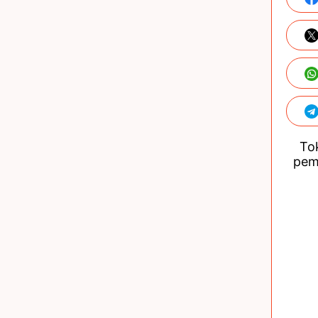
Tok
pem