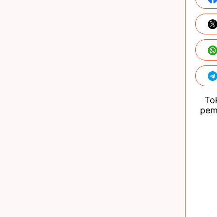
Tok
pem