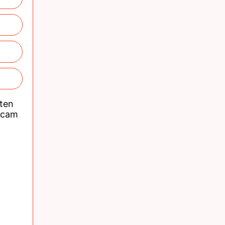
nten
acam