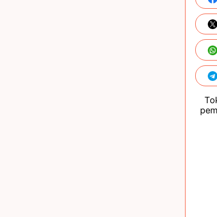
Tok
pem