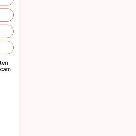
nten
acam