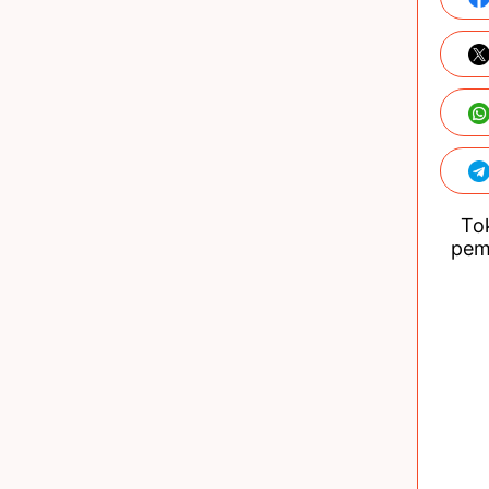
Tok
pem