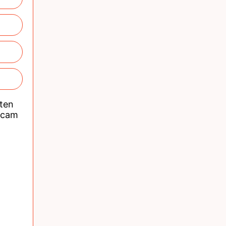
nten
acam