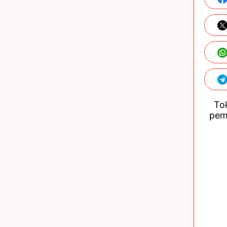
Tok
pem