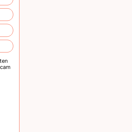
nten
acam