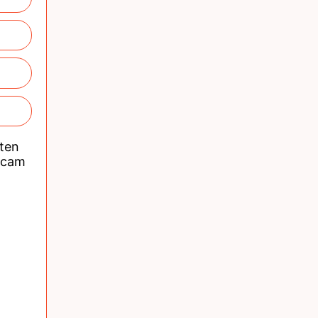
nten
acam