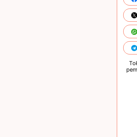
Tok
pem