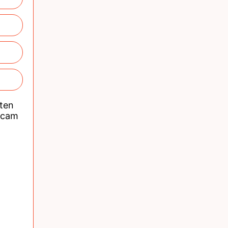
nten
acam