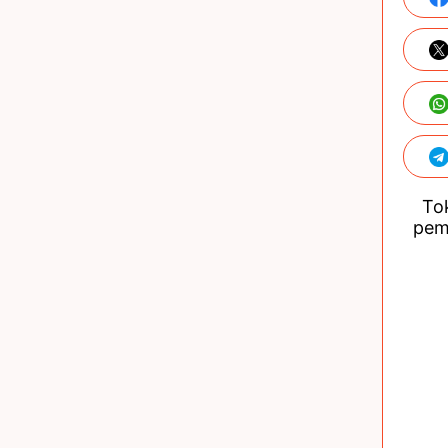
Tok
pem