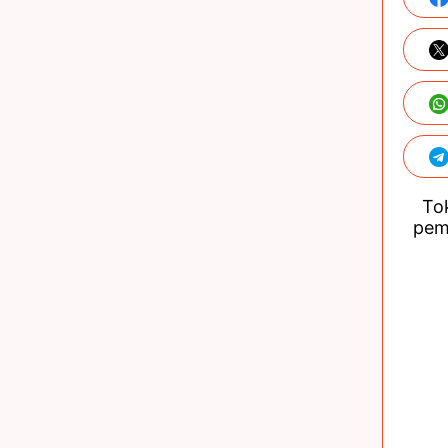
Tok
pem