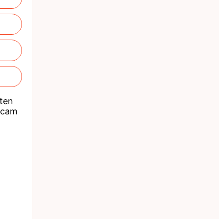
nten
acam