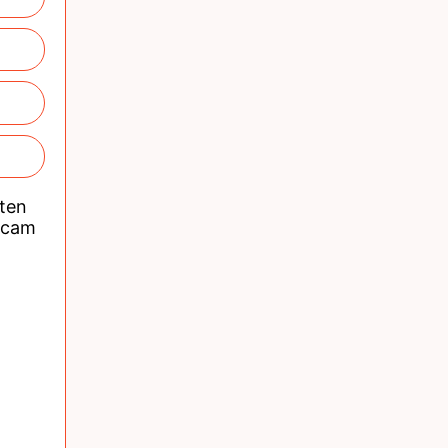
nten
acam