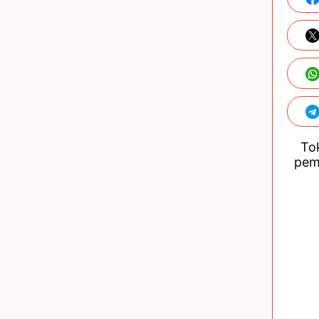
Tok
pem