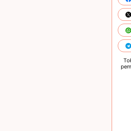
Tok
pem