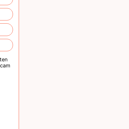
nten
acam