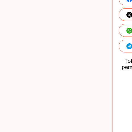
Tok
pem