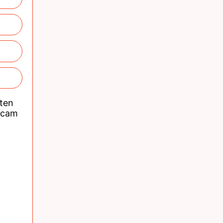
nten
acam