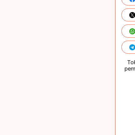
Tok
pem