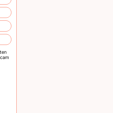
nten
acam